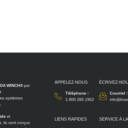
APPELEZ-NOUS
ÉCRIVEZ-NO
OA WINCH®
par
t
Téléphone :
Courriel :
les systèmes
1.800.285.1952
info@boa
.
ide
et
LIENS RAPIDES
SERVICE À L
e
, ils sont conçus