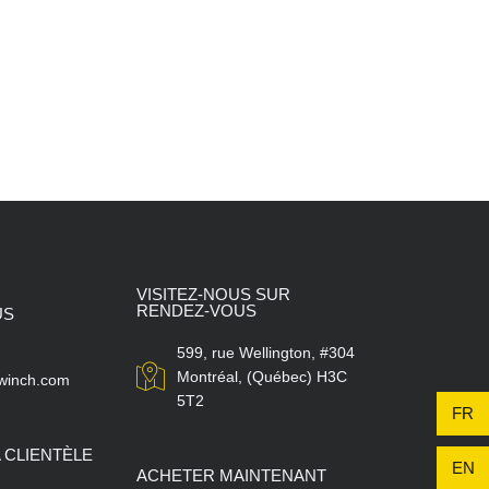
VISITEZ-NOUS SUR
RENDEZ-VOUS
US
599, rue Wellington, #304
Montréal, (Québec) H3C
winch.com
5T2
FR
A CLIENTÈLE
EN
ACHETER MAINTENANT