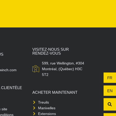
VISITEZ-NOUS SUR
RENDEZ-VOUS
US
599, rue Wellington, #304
Montréal, (Québec) H3C
winch.com
5T2
FR
A CLIENTÈLE
EN
ACHETER MAINTENANT
Treuils
Manivelles
u site
Extensions
nditions