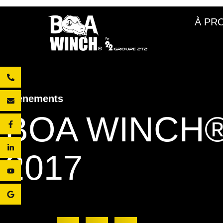
À PR
Événements
BOA WINCH®
2017