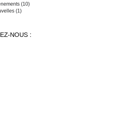
énements
(10)
velles
(1)
EZ-NOUS :