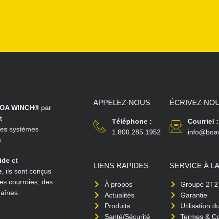
APPELEZ-NOUS
ÉCRIVEZ-NO
OA WINCH®
par
t
Téléphone :
Courriel :
les systèmes
1.800.285.1952
info@boa
.
ide
et
LIENS RAPIDES
SERVICE À L
e
, ils sont conçus
des courroies, des
À propos
Groupe 2T2
haînes.
Actualités
Garantie
Produits
Utilisation d
Santé/Sécurité
Termes & Co